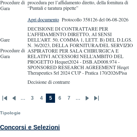
Procedure di
procedura per l’affidamento diretto, della fornitura di
“Puntali e taratura pipette”
Gara
Apri documento
Protocollo 358126
del 06-08-2026
DECISIONE DI CONTRATTARE PER
L’AFFIDAMENTO DIRETTO, AI SENSI
Gare
DELL’ART. 50, COMMA 1, LETT. B) DEL D.LGS.
N. 36/2023, DELLA FORNITURA/DEL SERVIZIO
Procedure di
ASPIRATORE PER SALA CHIRURGICA E
Gara
RELATIVI ACCESSORI NELL’AMBITO DEL
PROGETTO Hequet2024 - DSB.AD008.974 -
SPONSORED RESEARCH AGREEMENT Heqet
Therapeutics Srl 2024 CUP - Pratica 170/2026/Pisa
Decisione di contrarre
…
3
4
5
6
7
…
First
Previous
Page
Page
Current
Page
Page
Next
Last
Pagination
page
page
page
page
page
Tipologie
Concorsi e Selezioni