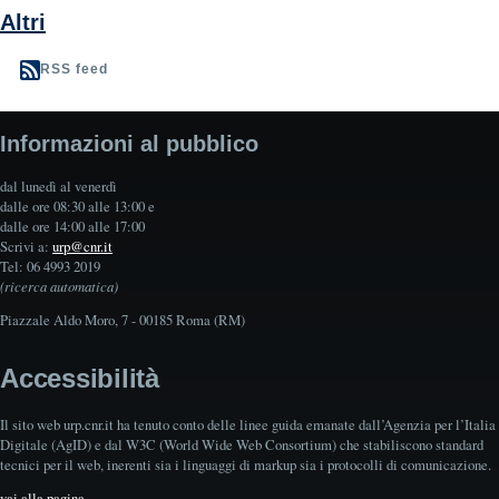
Altri
RSS feed
Informazioni al pubblico
dal lunedì al venerdì
dalle ore 08:30 alle 13:00 e
dalle ore 14:00 alle 17:00
Scrivi a:
urp@cnr.it
Tel: 06 4993 2019
(ricerca automatica)
Piazzale Aldo Moro, 7 - 00185 Roma (RM)
Accessibilità
Il sito web urp.cnr.it ha tenuto conto delle linee guida emanate dall’Agenzia per l’Italia
Digitale (AgID) e dal W3C (World Wide Web Consortium) che stabiliscono standard
tecnici per il web, inerenti sia i linguaggi di markup sia i protocolli di comunicazione.
vai alla pagina