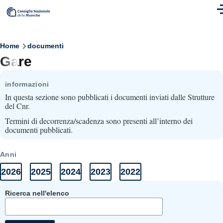
Skip to main content
M
Breadcrumb
Home
documenti
Gare
informazioni
In questa sezione sono pubblicati i documenti inviati dalle Strutture
del Cnr.
Termini di decorrenza/scadenza sono presenti all’interno dei
documenti pubblicati.
Anni
2026
2025
2024
2023
2022
Anni
Elenco
Elenco
Elenco
Elenco
Elenco
Documenti
documenti
documenti
documenti
documenti
documenti
2026
2025
2024
2023
2022
Ricerca nell'elenco