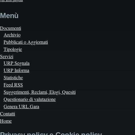
Menù
Documenti
Archivio
Pubblicati o Aggiornati
Tipologie
Servizi
URP Segnala
URP Informa
Statistiche
Feed RSS
Suggerimenti, Reclami, Elogi, Quesiti
Questionario di valutazione
Genera URL Gara
Contatti
Home
Privacy policy e Cookie policy