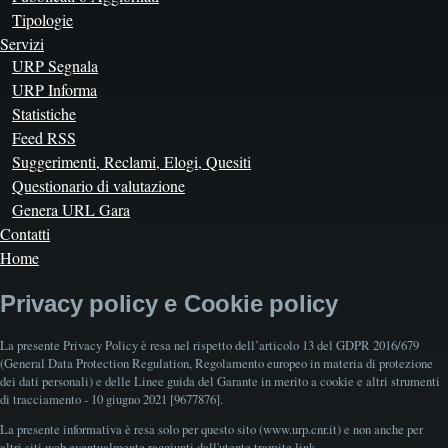
Tipologie
Servizi
URP Segnala
URP Informa
Statistiche
Feed RSS
Suggerimenti, Reclami, Elogi, Quesiti
Questionario di valutazione
Genera URL Gara
Contatti
Home
Privacy policy e Cookie policy
La presente Privacy Policy è resa nel rispetto dell’articolo 13 del GDPR 2016/679
(General Data Protection Regulation, Regolamento europeo in materia di protezione
dei dati personali) e delle Linee guida del Garante in merito a cookie e altri strumenti
di tracciamento - 10 giugno 2021 [9677876].
La presente informativa è resa solo per questo sito (www.urp.cnr.it) e non anche per
altri siti web eventualmente raggiunti dall'utente tramite link.