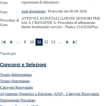
esperimenti di laboratorio
Gara
Apri documento
Protocollo
del 06-08-2026
Gare
ATTIVITÀ DI INSTALLAZIONE SENSORI PER
Procedure di
SALA CRIOGENICA: Procedura di affidamento
Gara
diretto fornitura/del servizio - Pratica 214/2026/Pisa
…
9
10
11
12
13
…
First
Previous
Page
Page
Current
Page
Page
Next
Last
Pagination
page
page
page
page
page
Tipologie
Concorsi e Selezioni
Tempo Indeterminato
Tempo Determinato
Categorie Riservatarie
Avviamento Numerico a Selezione (ANS) - Categorie Riservatarie
Superamento Precariato