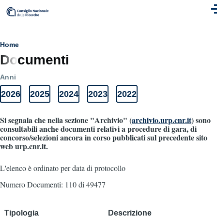
Skip to main content
M
Breadcrumb
Home
Documenti
Anni
2026
2025
2024
2023
2022
Anni
Elenco
Elenco
Elenco
Elenco
Elenco
Documenti
documenti
documenti
documenti
documenti
documenti
2026
2025
2024
2023
2022
Si segnala che nella sezione "Archivio" (
archivio.urp.cnr.it
) sono
consultabili anche documenti relativi a procedure di gara, di
concorso/selezioni ancora in corso pubblicati sul precedente sito
web urp.cnr.it.
L'elenco è ordinato per data di protocollo
Numero Documenti: 110 di 49477
Tipologia
Descrizione