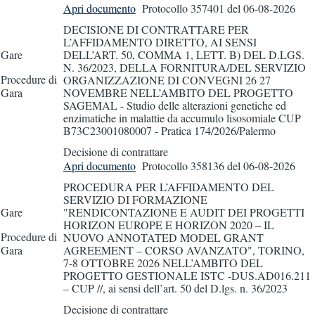
Apri documento
Protocollo 357401
del 06-08-2026
DECISIONE DI CONTRATTARE PER
L’AFFIDAMENTO DIRETTO, AI SENSI
Gare
DELL’ART. 50, COMMA 1, LETT. B) DEL D.LGS.
N. 36/2023, DELLA FORNITURA/DEL SERVIZIO
Procedure di
ORGANIZZAZIONE DI CONVEGNI 26 27
Gara
NOVEMBRE NELL’AMBITO DEL PROGETTO
SAGEMAL - Studio delle alterazioni genetiche ed
enzimatiche in malattie da accumulo lisosomiale CUP
B73C23001080007 - Pratica 174/2026/Palermo
Decisione di contrattare
Apri documento
Protocollo 358136
del 06-08-2026
PROCEDURA PER L’AFFIDAMENTO DEL
SERVIZIO DI FORMAZIONE
Gare
"RENDICONTAZIONE E AUDIT DEI PROGETTI
HORIZON EUROPE E HORIZON 2020 – IL
Procedure di
NUOVO ANNOTATED MODEL GRANT
Gara
AGREEMENT – CORSO AVANZATO", TORINO,
7-8 OTTOBRE 2026 NELL’AMBITO DEL
PROGETTO GESTIONALE ISTC -DUS.AD016.211
– CUP //, ai sensi dell’art. 50 del D.lgs. n. 36/2023
Decisione di contrattare