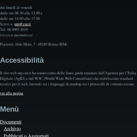
dal lunedì al venerdì
dalle ore 08:30 alle 13:00 e
dalle ore 14:00 alle 17:00
Scrivi a:
urp@cnr.it
Tel: 06 4993 2019
(ricerca automatica)
Piazzale Aldo Moro, 7 - 00185 Roma (RM)
Accessibilità
Il sito web urp.cnr.it ha tenuto conto delle linee guida emanate dall’Agenzia per l’Italia
Digitale (AgID) e dal W3C (World Wide Web Consortium) che stabiliscono standard
tecnici per il web, inerenti sia i linguaggi di markup sia i protocolli di comunicazione.
vai alla pagina
Menù
Documenti
Archivio
Pubblicati o Aggiornati