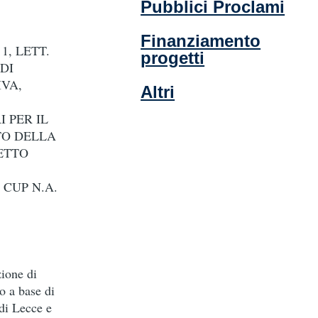
Pubblici Proclami
Finanziamento
1, LETT.
progetti
 DI
VA,
Altri
 PER IL
TO DELLA
ETTO
 CUP N.A.
zione di
no a base di
di Lecce e