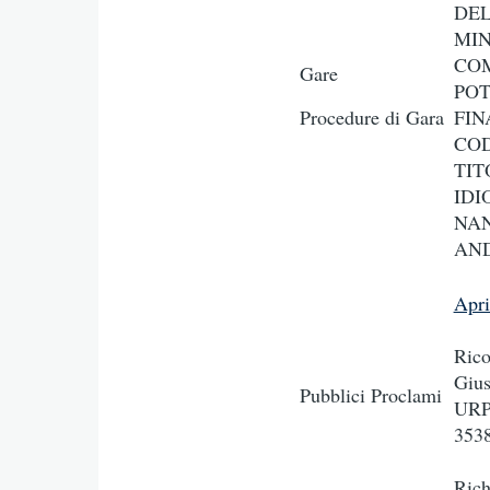
DEL
MIN
COM
Gare
POT
Procedure di Gara
FIN
COD
TIT
IDI
NAN
AND
Apr
Rico
Gius
Pubblici Proclami
URP 
3538
Rich