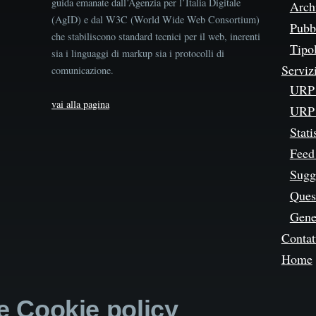
guida emanate dall’Agenzia per l’Italia Digitale
Arch
(AgID) e dal W3C (World Wide Web Consortium)
Pubbl
che stabiliscono standard tecnici per il web, inerenti
Tipo
sia i linguaggi di markup sia i protocolli di
Serviz
comunicazione.
URP 
vai alla pagina
URP 
Stati
Feed
Sugg
Quest
Gene
Contat
Home
 e Cookie policy