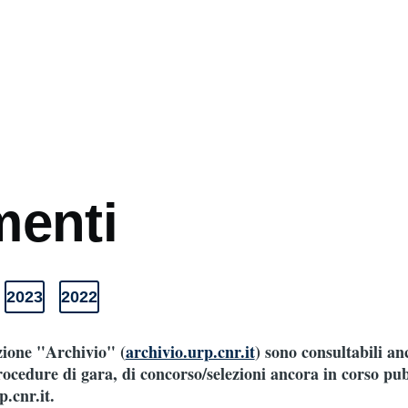
mb
enti
2023
2022
o
Elenco
Elenco
enti
documenti
documenti
2023
2022
ezione "Archivio" (
archivio.urp.cnr.it
) sono consultabili an
ocedure di gara, di concorso/selezioni ancora in corso pub
.cnr.it.