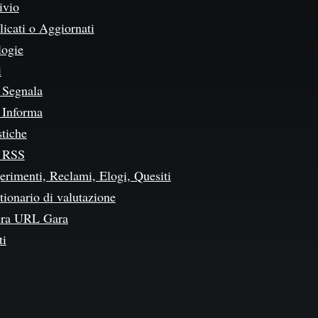
ivio
icati o Aggiornati
logie
i
Segnala
Informa
stiche
 RSS
erimenti, Reclami, Elogi, Quesiti
ionario di valutazione
ra URL Gara
ti