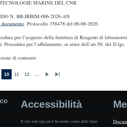
TECNOLOGIE MARINE DEL CNR
DO N. BR-IRBIM-006-2026-AN
i documento
Protocollo 358478
del 06-08-2026
cedura per l’acquisto della fornitura di Reagenti di laboratori
e): Procedura per l’affidamento, ai sensi dell’art.50. del D.lgs.
sione di contrarre
10
11
12
…
age
Current
Page
Page
Next
Last
page
page
page
ico
Accessibilità
Me
Docum
Il sito web urp.cnr.it ha tenuto conto delle linee