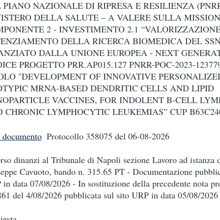
 PIANO NAZIONALE DI RIPRESA E RESILIENZA (PNR
ISTERO DELLA SALUTE – A VALERE SULLA MISSIONE
PONENTE 2 - INVESTIMENTO 2.1 “VALORIZZAZIONE
ENZIAMENTO DELLA RICERCA BIOMEDICA DEL SSN
ANZIATO DALLA UNIONE EUROPEA - NEXT GENERAT
ICE PROGETTO PRR.AP015.127 PNRR-POC-2023-12377
OLO "DEVELOPMENT OF INNOVATIVE PERSONALIZE
OTYPIC MRNA-BASED DENDRITIC CELLS AND LIPID
OPARTICLE VACCINES, FOR INDOLENT B-CELL LY
 CHRONIC LYMPHOCYTIC LEUKEMIAS” CUP B63C240
i documento
Protocollo 358075
del 06-08-2026
rso dinanzi al Tribunale di Napoli sezione Lavoro ad istanza d
eppe Cavuoto, bando n. 315.65 PT - Documentazione pubblica
in data 07/08/2026 - In sostituzione della precedente nota pro
61 del 4/08/2026 pubblicata sul sito URP in data 05/08/2026
iesta