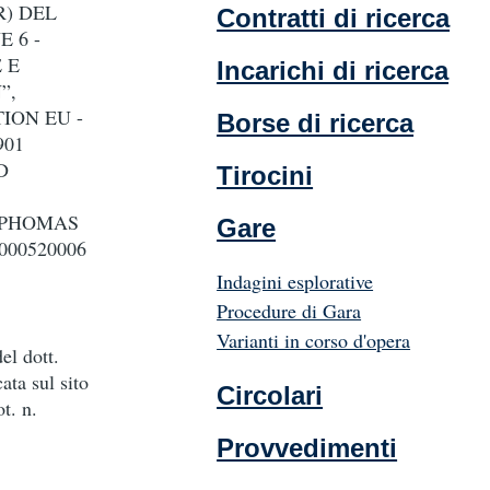
R) DEL
Contratti di ricerca
 6 -
 E
Incarichi di ricerca
”,
ION EU -
Borse di ricerca
901
D
Tirocini
MPHOMAS
Gare
00520006
Indagini esplorative
Procedure di Gara
Varianti in corso d'opera
el dott.
ta sul sito
Circolari
t. n.
Provvedimenti