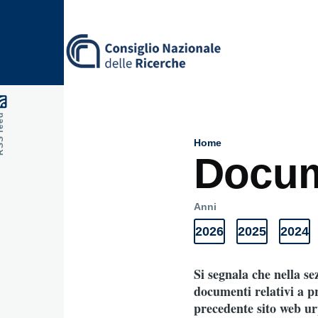
Skip to main content
feed
Home
Breadcru
Docum
Anni
2026
2025
2024
Anni
Elenco
Elenco
Elenc
Documenti
documenti
documenti
docum
2026
2025
2024
Si segnala che nella s
documenti relativi a pr
precedente sito web urp