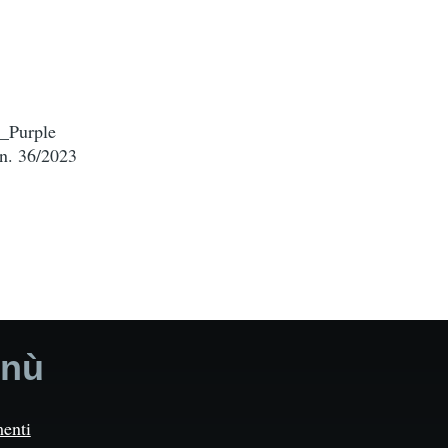
o_Purple
 n. 36/2023
nù
enti