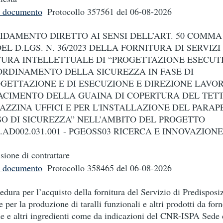
i documento
Protocollo 357561
del 06-08-2026
IDAMENTO DIRETTO AI SENSI DELL’ART. 50 COMMA 
DEL D.LGS. N. 36/2023 DELLA FORNITURA DI SERVIZI
URA INTELLETTUALE DI “PROGETTAZIONE ESECUTI
RDINAMENTO DELLA SICUREZZA IN FASE DI
GETTAZIONE E DI ESECUZIONE E DIREZIONE LAVORI
ACIMENTO DELLA GUAINA DI COPERTURA DEL TET
AZZINA UFFICI E PER L'INSTALLAZIONE DEL PARAP
SO DI SICUREZZA” NELL’AMBITO DEL PROGETTO
.AD002.031.001 - PGEOSS03 RICERCA E INNOVAZIONE
sione di contrattare
i documento
Protocollo 358465
del 06-08-2026
edura per l’acquisto della fornitura del Servizio di Predisposi
e per la produzione di taralli funzionali e altri prodotti da for
ne e altri ingredienti come da indicazioni del CNR-ISPA Sede 