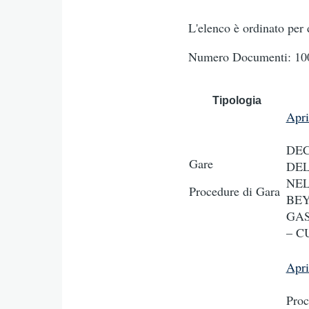
L'elenco è ordinato per 
Numero Documenti: 100
Tipologia
Apr
DEC
Gare
DEL
NEL
Procedure di Gara
BEY
GAS
– C
Apr
Proc