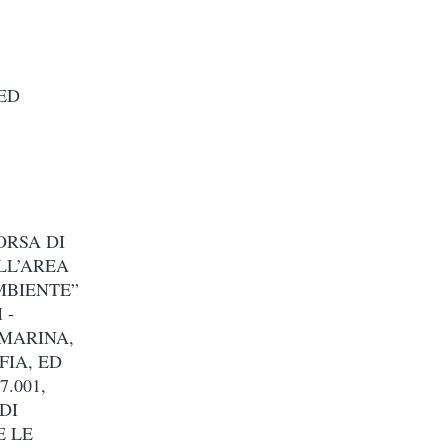
CED
ORSA DI
LL’AREA
MBIENTE”
 -
 MARINA,
IA, ED
.001,
DI
E LE