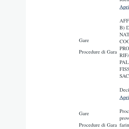
Apr
AFF
B) 
NAT
Gare
COO
PRO
Procedure di Gara
RIF
PAL
FIS
SAC
Deci
Apr
Proc
Gare
prov
Procedure di Gara
fari