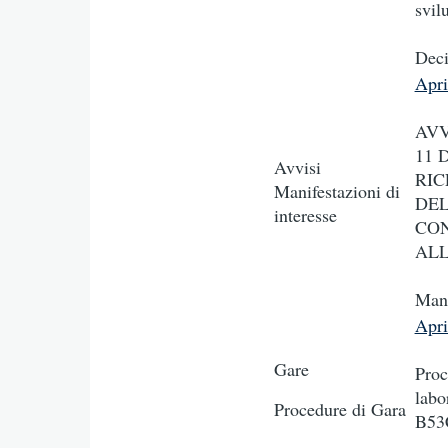
svil
Deci
Apr
AVV
11 
Avvisi
RIC
Manifestazioni di
DEL
interesse
CON
ALL
Mani
Apr
Gare
Proc
lab
Procedure di Gara
B53