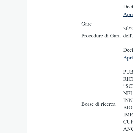
Deci
Apr
Gare
36/2
Procedure di Gara
dell
Deci
Apr
PUB
RIC
“SC
NEL
INN
Borse di ricerca
BIO
IMP
CUP
ANC