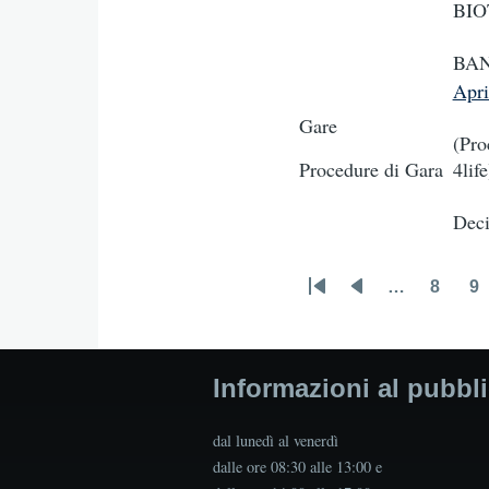
BIO
BAN
Apr
Gare
(Pro
Procedure di Gara
4lif
Deci
…
8
9
First
Previous
Page
P
Pagination
page
page
Informazioni al pubbl
dal lunedì al venerdì
dalle ore 08:30 alle 13:00 e