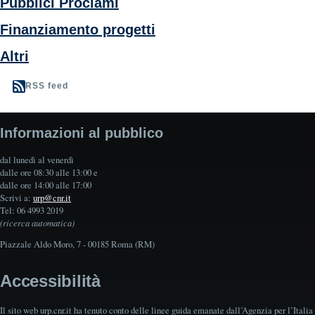
Pubblici Proclami
Finanziamento progetti
Altri
RSS feed
Informazioni al pubblico
dal lunedì al venerdì
dalle ore 08:30 alle 13:00 e
dalle ore 14:00 alle 17:00
Scrivi a:
urp@cnr.it
Tel: 06 4993 2019
(ricerca automatica)
Piazzale Aldo Moro, 7 - 00185 Roma (RM)
Accessibilità
Il sito web urp.cnr.it ha tenuto conto delle linee guida emanate dall’Agenzia per l’Italia