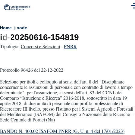
Skip to main content
M
Breadcrumb
Home
node
id-20250616-154819
Tipologia:
Concorsi e Selezioni
-
PNRR
Protocollo 96426
del 22-12-2022
Selezione per titoli e colloquio ai sensi dell'art. 8 del "Disciplinare
concernente le assunzioni di personale con contratto di lavoro a tempo
determinato", per l'assunzione, ai sensi dell'art. 83 del CCNL del
Comparto “Istruzione e Ricerca” 2016-2018, sottoscritto in data 19
aprile 2018, di due unità di personale con profilo professionale di
Ricercatore III livello, presso l'Istituto per i Sistemi Agricoli e Forestali
del Mediterraneo (ISAFOM) del Consiglio Nazionale delle Ricerche –
Sede Centrale di Portici (Na)
BANDO N. 400.02 ISAFOM PNRR (G. U. n. 4 del 17/01/2023)