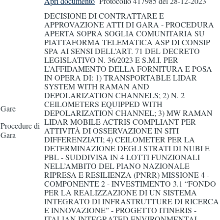
Apri documento
Protocollo 417985
del 28-12-2023
DECISIONE DI CONTRATTARE E
APPROVAZIONE ATTI DI GARA - PROCEDURA
APERTA SOPRA SOGLIA COMUNITARIA SU
PIATTAFORMA TELEMATICA ASP DI CONSIP
SPA AI SENSI DELL’ART. 71 DEL DECRETO
LEGISLATIVO N. 36/2023 E S.M.I. PER
L’AFFIDAMENTO DELLA FORNITURA E POSA
IN OPERA DI: 1) TRANSPORTABLE LIDAR
SYSTEM WITH RAMAN AND
DEPOLARIZATION CHANNELS; 2) N. 2
CEILOMETERS EQUIPPED WITH
Gare
DEPOLARIZATION CHANNEL; 3) MW RAMAN
LIDAR MOBILE ACTRIS COMPLIANT PER
Procedure di
ATTIVITÀ DI OSSERVAZIONE IN SITI
Gara
DIFFERENZIATI; 4) CEILOMETER PER LA
DETERMINAZIONE DEGLI STRATI DI NUBI E
PBL - SUDDIVISA IN 4 LOTTI FUNZIONALI
NELL’AMBITO DEL PIANO NAZIONALE
RIPRESA E RESILIENZA (PNRR) MISSIONE 4 -
COMPONENTE 2 - INVESTIMENTO 3.1 “FONDO
PER LA REALIZZAZIONE DI UN SISTEMA
INTEGRATO DI INFRASTRUTTURE DI RICERCA
E INNOVAZIONE” - PROGETTO ITINERIS -
ITALIAN INTEGRATED ENVIRONMENTAL