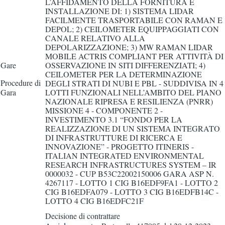
L’AFFIDAMENTO DELLA FORNITURA E
INSTALLAZIONE DI: 1) SISTEMA LIDAR
FACILMENTE TRASPORTABILE CON RAMAN E
DEPOL; 2) CEILOMETER EQUIPPAGGIATI CON
CANALE RELATIVO ALLA
DEPOLARIZZAZIONE; 3) MW RAMAN LIDAR
MOBILE ACTRIS COMPLIANT PER ATTIVITÀ DI
Gare
OSSERVAZIONE IN SITI DIFFERENZIATI; 4)
CEILOMETER PER LA DETERMINAZIONE
Procedure di
DEGLI STRATI DI NUBI E PBL - SUDDIVISA IN 4
Gara
LOTTI FUNZIONALI NELL’AMBITO DEL PIANO
NAZIONALE RIPRESA E RESILIENZA (PNRR)
MISSIONE 4 - COMPONENTE 2 -
INVESTIMENTO 3.1 “FONDO PER LA
REALIZZAZIONE DI UN SISTEMA INTEGRATO
DI INFRASTRUTTURE DI RICERCA E
INNOVAZIONE” - PROGETTO ITINERIS -
ITALIAN INTEGRATED ENVIRONMENTAL
RESEARCH INFRASTRUCTURES SYSTEM – IR
0000032 - CUP B53C22002150006 GARA ASP N.
4267117 - LOTTO 1 CIG B16EDF9FA1 - LOTTO 2
CIG B16EDFA079 - LOTTO 3 CIG B16EDFB14C -
LOTTO 4 CIG B16EDFC21F
Decisione di contrattare