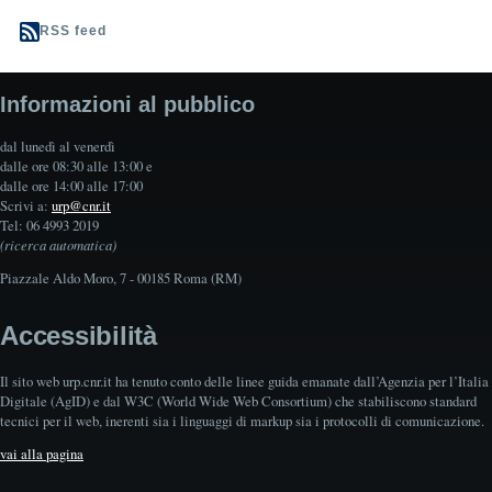
RSS feed
Informazioni al pubblico
dal lunedì al venerdì
dalle ore 08:30 alle 13:00 e
dalle ore 14:00 alle 17:00
Scrivi a:
urp@cnr.it
Tel: 06 4993 2019
(ricerca automatica)
Piazzale Aldo Moro, 7 - 00185 Roma (RM)
Accessibilità
Il sito web urp.cnr.it ha tenuto conto delle linee guida emanate dall’Agenzia per l’Italia
Digitale (AgID) e dal W3C (World Wide Web Consortium) che stabiliscono standard
tecnici per il web, inerenti sia i linguaggi di markup sia i protocolli di comunicazione.
vai alla pagina