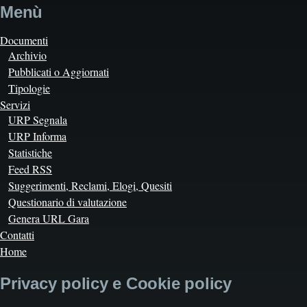
Menù
Documenti
Archivio
Pubblicati o Aggiornati
Tipologie
Servizi
URP Segnala
URP Informa
Statistiche
Feed RSS
Suggerimenti, Reclami, Elogi, Quesiti
Questionario di valutazione
Genera URL Gara
Contatti
Home
Privacy policy e Cookie policy