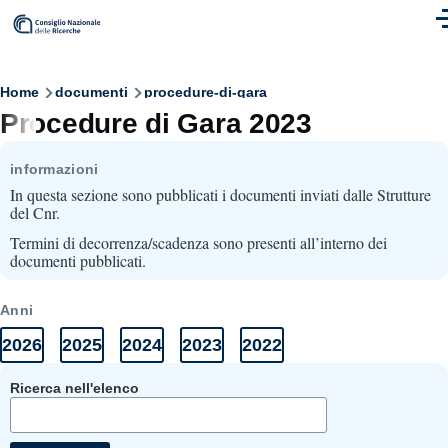
Skip to main content
M
Breadcrumb
Home
documenti
procedure-di-gara
Procedure di Gara 2023
informazioni
In questa sezione sono pubblicati i documenti inviati dalle Strutture
del Cnr.
Termini di decorrenza/scadenza sono presenti all’interno dei
documenti pubblicati.
Anni
2026
2025
2024
2023
2022
Anni
Elenco
Elenco
Elenco
Elenco
Elenco
Documenti
documenti
documenti
documenti
documenti
documenti
2026
2025
2024
2023
2022
Ricerca nell'elenco