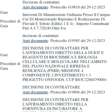
Decisione di contrattare
Apri documento
Protocollo 419818
del 29-12-2023
Gare
Interventi Di Manutenzione Ordinaria Presso Il Campus
Cnr Di Monterotondo Ripristino E Realizzazione Di
Procedure di
Fluviali E Tettoie (Edifici 1 E 4) - Importo Contrattuale
Gara
Pari A € 7.720,00 Oltre Iva
decisione di contrattare
Apri documento
Protocollo 419585
del 29-12-2023
DECISIONE DI CONTRATTARE PER
L’AFFIDAMENTO DIRETTO DELLA DI KIT E
Gare
REAGENTI DI BIOCHIMICA E BIOLOGIA
CELLULARE E MOLECOLARE NELL’AMBITO
Procedure di
DEL PIANO NAZIONALE RIPRESA E
Gara
RESILIENZA (PNRR) MISSIONE 4
COMPONENTE 2 INVESTIMENTO 1.3
PROGETTO ONFOODS. CUP B83C22004790001
DECISIONE DI CONTRATTARE
Apri documento
Protocollo 419896
del 29-12-2023
DECISIONE DI CONTRATTARE PER
L’AFFIDAMENTO DIRETTO DELLA
FORNITURA DI INCUBATORE A