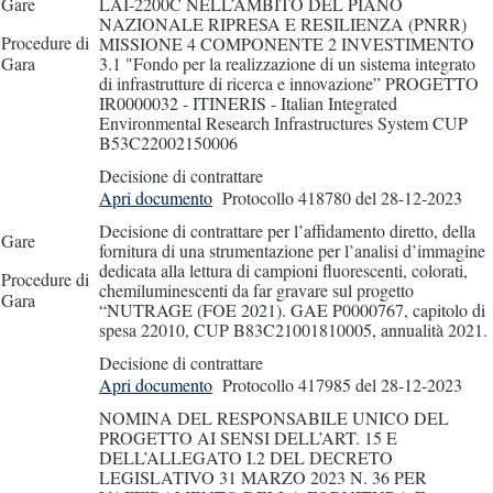
Gare
LAI-2200C NELL’AMBITO DEL PIANO
NAZIONALE RIPRESA E RESILIENZA (PNRR)
Procedure di
MISSIONE 4 COMPONENTE 2 INVESTIMENTO
Gara
3.1 "Fondo per la realizzazione di un sistema integrato
di infrastrutture di ricerca e innovazione” PROGETTO
IR0000032 - ITINERIS - Italian Integrated
Environmental Research Infrastructures System CUP
B53C22002150006
Decisione di contrattare
Apri documento
Protocollo 418780
del 28-12-2023
Decisione di contrattare per l’affidamento diretto, della
Gare
fornitura di una strumentazione per l’analisi d’immagine
dedicata alla lettura di campioni fluorescenti, colorati,
Procedure di
chemiluminescenti da far gravare sul progetto
Gara
“NUTRAGE (FOE 2021). GAE P0000767, capitolo di
spesa 22010, CUP B83C21001810005, annualità 2021.
Decisione di contrattare
Apri documento
Protocollo 417985
del 28-12-2023
NOMINA DEL RESPONSABILE UNICO DEL
PROGETTO AI SENSI DELL’ART. 15 E
DELL’ALLEGATO I.2 DEL DECRETO
LEGISLATIVO 31 MARZO 2023 N. 36 PER