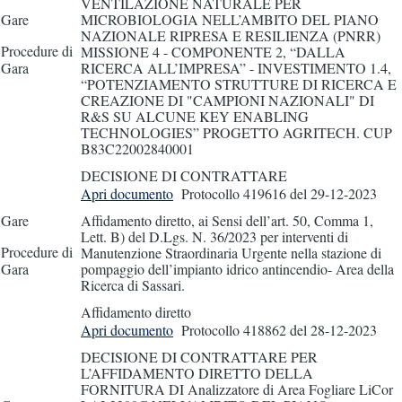
VENTILAZIONE NATURALE PER
Gare
MICROBIOLOGIA NELL’AMBITO DEL PIANO
NAZIONALE RIPRESA E RESILIENZA (PNRR)
Procedure di
MISSIONE 4 - COMPONENTE 2, “DALLA
Gara
RICERCA ALL’IMPRESA” - INVESTIMENTO 1.4,
“POTENZIAMENTO STRUTTURE DI RICERCA E
CREAZIONE DI "CAMPIONI NAZIONALI" DI
R&S SU ALCUNE KEY ENABLING
TECHNOLOGIES” PROGETTO AGRITECH. CUP
B83C22002840001
DECISIONE DI CONTRATTARE
Apri documento
Protocollo 419616
del 29-12-2023
Gare
Affidamento diretto, ai Sensi dell’art. 50, Comma 1,
Lett. B) del D.Lgs. N. 36/2023 per interventi di
Procedure di
Manutenzione Straordinaria Urgente nella stazione di
Gara
pompaggio dell’impianto idrico antincendio- Area della
Ricerca di Sassari.
Affidamento diretto
Apri documento
Protocollo 418862
del 28-12-2023
DECISIONE DI CONTRATTARE PER
L’AFFIDAMENTO DIRETTO DELLA
FORNITURA DI Analizzatore di Area Fogliare LiCor